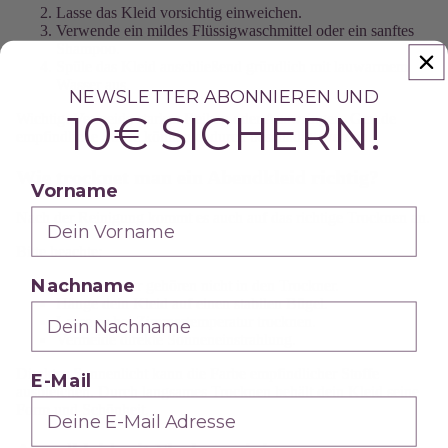
Lasse das Kleid vorsichtig einweichen.
Verwende ein mildes Flüssigwaschmittel oder ein sanftes
Shampoo.
Spüle das Kleid anschließend gründlich mit lauwarmem
Wasser aus.
NEWSLETTER ABONNIEREN UND
10€ SICHERN!
Wichtig: Vermeide starkes Reiben oder Auswringen. Gerade
empfindliche Stoffe können dadurch beschädigt werden.
Wie trocknet man ein Abendkleid richtig?
Vorname
Nach der Reinigung kommt es auch auf das richtige Trocknen an.
Bitte beachte:
Nachname
Abendkleider gehören nicht in den Trockner.
Hänge dein Kleid auf einen stabilen Bügel.
Lasse es bei Zimmertemperatur trocknen.
Vermeide direkte Sonneneinstrahlung.
Direktes Sonnenlicht kann die Farbe empfindlicher Stoffe
E-Mail
ausbleichen. Durch langsames Trocknen behält dein Kleid seine
Form und Schönheit.