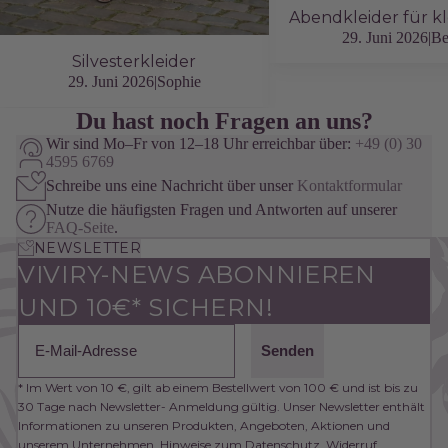
29. Juni 2026
|
Be
Silvesterkleider
29. Juni 2026
|
Sophie
Du hast noch Fragen an uns?
Wir sind Mo–Fr von 12–18 Uhr erreichbar über:
+49 (0) 30
4595 6769
Schreibe uns eine Nachricht über unser
Kontaktformular
Nutze die häufigsten Fragen und Antworten auf unserer
FAQ-Seite
.
NEWSLETTER
VIVIRY-NEWS ABONNIEREN
UND 10€* SICHERN!
Email
Senden
* Im Wert von 10 €, gilt ab einem Bestellwert von 100 € und ist bis zu
30 Tage nach Newsletter- Anmeldung gültig. Unser Newsletter enthält
Informationen zu unseren Produkten, Angeboten, Aktionen und
unserem Unternehmen. Hinweise zum Datenschutz, Widerruf,