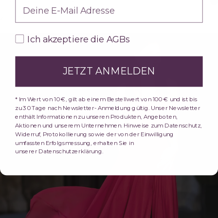
Abendkleid Hanni - Hellblau
259,00€
inkl. MwSt.
AGBs
Ich akzeptiere die AGBs
JETZT ANMELDEN
* Im Wert von 10 €, gilt ab einem Bestellwert von 100 € und ist bis
zu 30 Tage nach Newsletter- Anmeldung gültig. Unser Newsletter
enthält Informationen zu unseren Produkten, Angeboten,
Aktionen und unserem Unternehmen. Hinweise zum Datenschutz,
Widerruf, Protokollierung sowie der von der Einwilligung
umfassten Erfolgsmessung, erhalten Sie in
unserer Datenschutzerklärung.