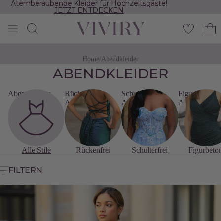
Atemberaubende Kleider für Hochzeitsgäste!
Atemberaubende Kleider für Hochzeitsgäste!
JETZT ENTDECKEN
JETZT ENTDECKEN
Home
/
Abendkleider
ABENDKLEIDER
Abendkleider
Rückenfreie
Schulterfreie
Figurbetonte
Abendkleider
Abendkleider
Abendkleider
Alle Stile
Rückenfrei
Schulterfrei
Figurbeto
FILTERN