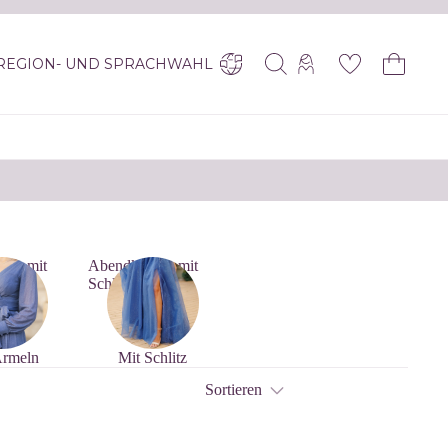
REGION- UND SPRACHWAHL
der mit
Abendkleider mit
Schlitz
Ärmeln
Mit Schlitz
Sortieren