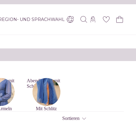
REGION- UND SPRACHWAHL
der mit
Abendkleider mit
Schlitz
Ärmeln
Mit Schlitz
Sortieren