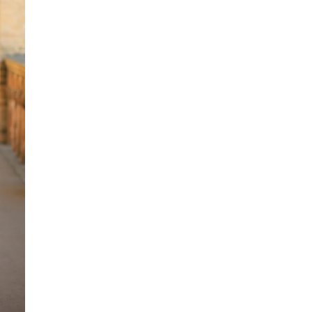
AGBs
Ich akzeptiere die AGBs
JETZT ANMELDEN
* Im Wert von 10 €, gilt ab einem Bestellwert von 100 € und ist bis
zu 30 Tage nach Newsletter- Anmeldung gültig. Unser Newsletter
enthält Informationen zu unseren Produkten, Angeboten,
Aktionen und unserem Unternehmen. Hinweise zum Datenschutz,
Widerruf, Protokollierung sowie der von der Einwilligung
umfassten Erfolgsmessung, erhalten Sie in
unserer Datenschutzerklärung.