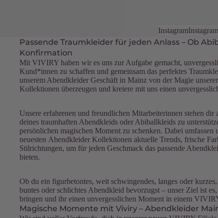
Instagram
Instagram
Passende Traumkleider für jeden Anlass – Ob Abiba
Konfirmation
Mit VIVIRY haben wir es uns zur Aufgabe gemacht, unvergessl
Kund*innen zu schaffen und gemeinsam das perfektes Traumkleid
unserem Abendkleider Geschäft in Mainz von der Magie unserer
Kollektionen überzeugen und kreiere mit uns einen unvergessli
Unsere erfahrenen und freundlichen Mitarbeiterinnen stehen dir 
deines traumhaften Abendkleids oder Abiballkleids zu unterstütz
persönlichen magischen Moment zu schenken. Dabei umfassen 
neuesten
Abendkleider
Kollektionen aktuelle Trends, frische Fa
Stilrichtungen, um für jeden Geschmack das passende Abendkleid
bieten.
Ob du ein figurbetontes, weit schwingendes, langes oder kurzes, 
buntes oder schlichtes Abendkleid bevorzugst – unser Ziel ist e
bringen und ihr einen unvergesslichen Moment in einem VIVIR
Magische Momente mit Viviry – Abendkleider Mai