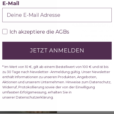
E-Mail
Abiballkleider,
AGBs
Ich akzeptiere die AGBs
Seit 2004 brennen 
Erlebnisse mit eure
stetig, und wir freuen
mit einer neuen Locat
JETZT ANMELDEN
besuche uns i
Möchtest du dir 
Überblick über 
* Im Wert von 10 €, gilt ab einem Bestellwert von 100 € und ist bis
zu 30 Tage nach Newsletter- Anmeldung gültig. Unser Newsletter
enthält Informationen zu unseren Produkten, Angeboten,
Aktionen und unserem Unternehmen. Hinweise zum Datenschutz,
Widerruf, Protokollierung sowie der von der Einwilligung
umfassten Erfolgsmessung, erhalten Sie in
unserer Datenschutzerklärung.