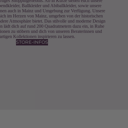
gartiges Shoppingerlebnis. Ab in Kürze stehen euch unsere
ndkleider, Ballkleider und Abiballkleider, sowie unsere
innen auch in Mainz und Umgebung zur Verfügung. Unsere
t sich im Herzen von Mainz, umgeben von der historischen
ondere Atmosphäre bietet. Das stilvolle und moderne Design
n lädt dich auf rund 200 Quadratmetern dazu ein, in Ruhe
ionen zu stöbern und dich von unseren Beraterinnen und
artigen Kollektionen inspirieren zu lassen.
STORE-INFOS