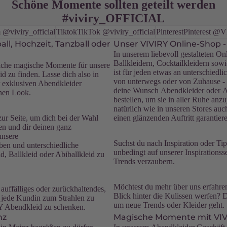
Schöne Momente sollten geteilt werden
#viviry_OFFICIAL
 @viviry_official
Tiktok
TikTok @viviry_official
Pinterest
Pinterest 
ll, Hochzeit, Tanzball oder
Unser VIVIRY Online-Shop 
In unserem liebevoll gestalteten O
Ballkleidern, Cocktailkleidern sow
iche magische Momente für unsere
ist für jeden etwas an unterschiedl
 zu finden. Lasse dich also in
von unterwegs oder von Zuhause - 
 exklusiven Abendkleider
deine Wunsch Abendkleider oder Ab
chen Look.
bestellen, um sie in aller Ruhe anz
natürlich wie in unseren Stores auc
zur Seite, um dich bei der Wahl
einen glänzenden Auftritt garantier
en und dir deinen ganz
unsere
Suchst du nach Inspiration oder T
rben und unterschiedliche
unbedingt auf unserer Inspirationss
, Ballkleid oder Abiballkleid zu
Trends verzaubern.
Möchtest du mehr über uns erfahren
auffälliges oder zurückhaltendes,
Blick hinter die Kulissen werfen? 
s, jede Kundin zum Strahlen zu
um neue Trends oder Kleider geht.
Y Abendkleid zu schenken.
nz
Magische Momente mit VIV