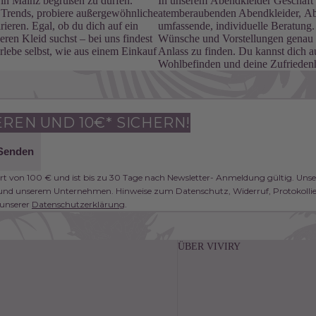
e in Mainz begrüßen zu dürfen.
In unserem
Abendkleider Geschäft
r Trends, probiere außergewöhnliche
atemberaubenden Abendkleider, Abi
rieren. Egal, ob du dich auf ein
umfassende, individuelle Beratung.
eren Kleid suchst – bei uns findest
Wünsche und Vorstellungen genau z
erlebe selbst, wie aus einem Einkauf
Anlass zu finden. Du kannst dich au
Wohlbefinden und deine Zufriedenhei
REN UND 10€* SICHERN!
Senden
ert von 100 € und ist bis zu 30 Tage nach Newsletter- Anmeldung gültig. Uns
nd unserem Unternehmen. Hinweise zum Datenschutz, Widerruf, Protokollier
 unserer
Datenschutzerklärung
.
ÜBER VIVIRY