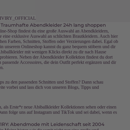
@VIVIRY_OFFICIAL
- Traumhafte Abendkleider 24h lang shoppen
nline-Shop findest du eine große Auswahl an Abendkleidern,
ie eine exklusive Auswahl an schlichten Brautkleidern. Auch hier
ichen Farben, Schnitten, Stoffen oder Verzierungen dabei. Egal ob
in unserem Onlineshop kannst du ganz bequem stöbern und dir
iballkleider mit wenigen Klicks direkt zu dir nach Hause
uprobieren. Neben der Abendkleider Kollektion findest du dort
h passende Accessoires, die dein Outfit perfekt ergänzen und dir
en.
ipps zu den passenden Schnitten und Stoffen? Dann schau
eite vorbei und lass dich von unseren Blogs, Tipps und
, als Erste*r neue Abiballkleider Kollektionen sehen oder einen
Dann folge uns auf
Instagram
und
TikTok
und sei dabei, wenn es
IRY: Abendmode mit Leidenschaft seit 2004