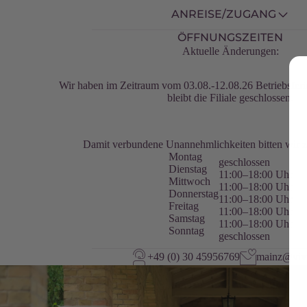
ANREISE/ZUGANG
ÖFFNUNGSZEITEN
Aktuelle Änderungen:
Wir haben im Zeitraum vom 03.08.-12.08.26 Betriebsfer
bleibt die Filiale geschlossen.
Damit verbundene Unannehmlichkeiten bitten wir z
Montag
geschlossen
Dienstag
11:00–18:00 Uhr
Mittwoch
11:00–18:00 Uhr
Donnerstag
11:00–18:00 Uhr
Freitag
11:00–18:00 Uhr
Samstag
11:00–18:00 Uhr
Sonntag
geschlossen
+49 (0) 30 45956769
mainz@vivi