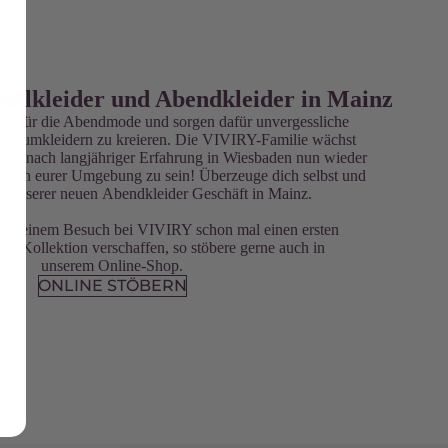
 Ballkleider und Abendkleider in Mainz
wir für die Abendmode und sorgen dafür unvergessliche
n Traumkleidern zu kreieren. Die VIVIRY-Familie wächst
 uns, nach langjähriger Erfahrung in Wiesbaden nun wieder
ion in eurer Umgebung zu sein! Überzeuge dich selbst und
n unserer neuen Abendkleider Geschäft in Mainz.
vor deinem Besuch bei VIVIRY schon mal einen ersten
die Kollektion verschaffen, so stöbere gerne auch in
unserem Online-Shop.
ONLINE STÖBERN