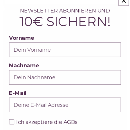
Abiball planen
NEWSLETTER ABONNIEREN UND
10€ SICHERN!
Vorname
Nachname
E-Mail
AGBs
Ich akzeptiere die AGBs