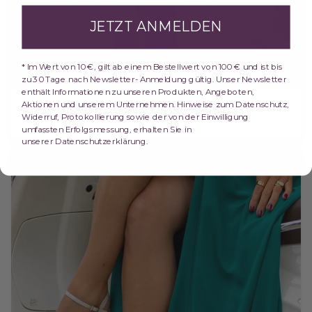
JETZT ANMELDEN
* Im Wert von 10 €, gilt ab einem Bestellwert von 100 € und ist bis
zu 30 Tage nach Newsletter- Anmeldung gültig. Unser Newsletter
enthält Informationen zu unseren Produkten, Angeboten,
Aktionen und unserem Unternehmen. Hinweise zum Datenschutz,
Abiball planen
Widerruf, Protokollierung sowie der von der Einwilligung
29. Juni 2026
|
Sophie
umfassten Erfolgsmessung, erhalten Sie in
unserer Datenschutzerklärung.
Welche Schuhe zum Abendkleid?