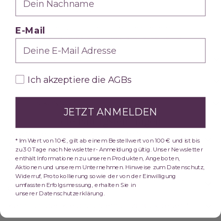
Beinschlitz
Verdeckter Reißverschluss hinten
Unsere Kleider sind immer mit eingearbeiteten
E-Mail
Brustschalen ausgestattet. Du brauchst keinen BH!
MATERIAL & PFLEGE
AGBs
Ich akzeptiere die AGBs
VERSAND & RÜCKGABE
HILFE & KONTAKT
JETZT ANMELDEN
die häufigsten fragen
Wie finde ich die richtige Größe für mein
* Im Wert von 10 €, gilt ab einem Bestellwert von 100 € und ist bis
Abendkleid?
zu 30 Tage nach Newsletter- Anmeldung gültig. Unser Newsletter
enthält Informationen zu unseren Produkten, Angeboten,
Sind die Kleider für große Frauen lang genug?
Aktionen und unserem Unternehmen. Hinweise zum Datenschutz,
Widerruf, Protokollierung sowie der von der Einwilligung
Wie pflege ich mein Kleid (Pailletten, Spitze,
umfassten Erfolgsmessung, erhalten Sie in
Chiffon)?
unserer Datenschutzerklärung.
Kann ich das Kleid problemlos zurückgeben?