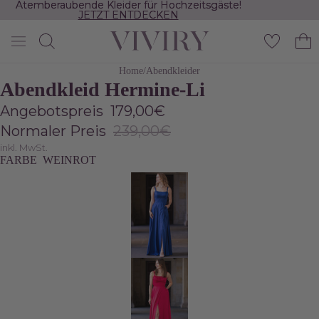
Atemberaubende Kleider für Hochzeitsgäste!
Atemberaubende Kleider für Hochzeitsgäste!
JETZT ENTDECKEN
JETZT ENTDECKEN
DEO
DEO
DEO
DEO
IELEN
IELEN
IELEN
IELEN
Home
/
Abendkleider
Abendkleid Hermine-Li
Angebotspreis
179,00€
Normaler Preis
239,00€
inkl. MwSt.
FARBE
WEINROT