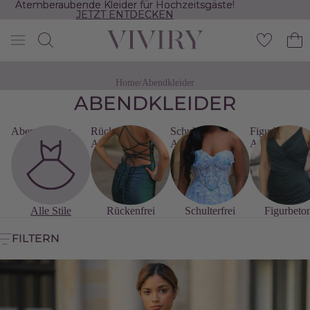
Atemberaubende Kleider für Hochzeitsgäste!
Atemberaubende Kleider für Hochzeitsgäste!
JETZT ENTDECKEN
JETZT ENTDECKEN
Home
/
Abendkleider
ABENDKLEIDER
Abendkleider
Rückenfreie
Schulterfreie
Figurbetonte
Abendkleider
Abendkleider
Abendkleider
Alle Stile
Rückenfrei
Schulterfrei
Figurbeto
FILTERN