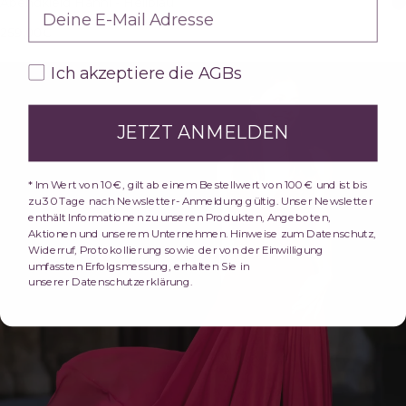
Abendkleid Hanni - Hellblau
259,00€
inkl. MwSt.
AGBs
Ich akzeptiere die AGBs
JETZT ANMELDEN
* Im Wert von 10 €, gilt ab einem Bestellwert von 100 € und ist bis
zu 30 Tage nach Newsletter- Anmeldung gültig. Unser Newsletter
enthält Informationen zu unseren Produkten, Angeboten,
Aktionen und unserem Unternehmen. Hinweise zum Datenschutz,
Widerruf, Protokollierung sowie der von der Einwilligung
umfassten Erfolgsmessung, erhalten Sie in
unserer Datenschutzerklärung.