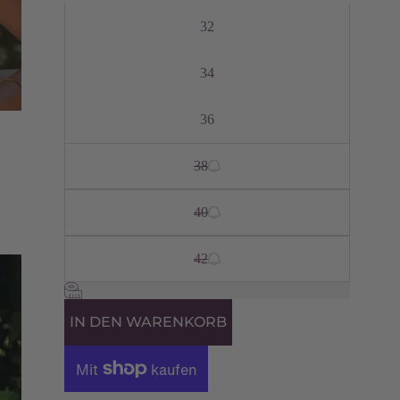
32
34
36
38
40
42
IN DEN WARENKORB