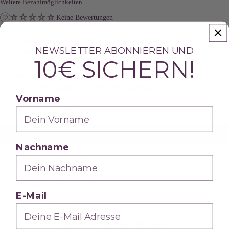
Weitere Bezahlmöglichkeiten
Keine Bewertungen
Online ausverkauft.
Entdecke ähnliche Produkte im Store oder im
NEWSLETTER ABONNIEREN UND
Onlineshop.
10€ SICHERN!
Abholung im
Store Hannover
möglich.
Infos & Verfügbarkeit in anderen Stores
Vorname
PRODUKTDETAILS
Unsere Kleider sind immer mit eingearbeiteten
Brustschalen ausgestattet. Du brauchst keinen BH!
Nachname
MATERIAL & PFLEGE
VERSAND & RÜCKGABE
E-Mail
HILFE & KONTAKT
die häufigsten fragen