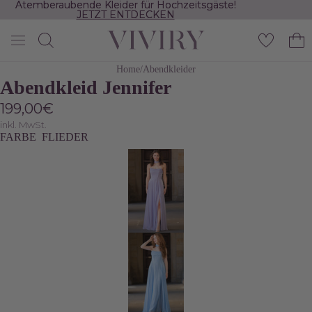
Atemberaubende Kleider für Hochzeitsgäste!
Atemberaubende Kleider für Hochzeitsgäste!
JETZT ENTDECKEN
JETZT ENTDECKEN
DEO
DEO
DEO
DEO
IELEN
IELEN
IELEN
IELEN
Home
/
Abendkleider
Abendkleid Jennifer
199,00€
inkl. MwSt.
FARBE
FLIEDER